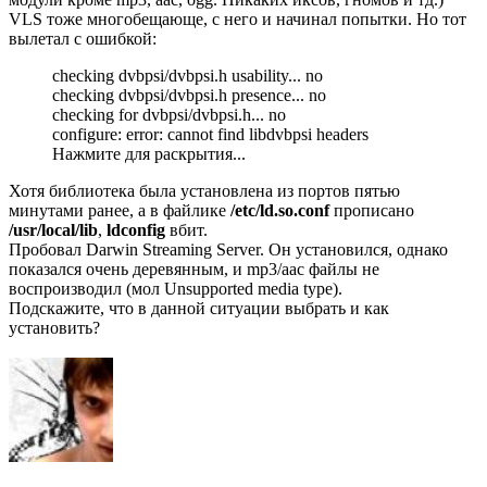
VLS тоже многобещающе, с него и начинал попытки. Но тот
вылетал с ошибкой:
checking dvbpsi/dvbpsi.h usability... no
checking dvbpsi/dvbpsi.h presence... no
checking for dvbpsi/dvbpsi.h... no
configure: error: cannot find libdvbpsi headers
Нажмите для раскрытия...
Хотя библиотека была установлена из портов пятью
минутами ранее, а в файлике
/etc/ld.so.conf
прописано
/usr/local/lib
,
ldconfig
вбит.
Пробовал Darwin Streaming Server. Он установился, однако
показался очень деревянным, и mp3/aac файлы не
воспроизводил (мол Unsupported media type).
Подскажите, что в данной ситуации выбрать и как
установить?