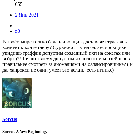
655
2 Янв 2021
#8
В твоём мире только балансировщик доставляет траффик/
коннект к контейнеру? Суръёзно? Ты на балансировщике
увидишь траффик допустим созданный пхп на сокетах или
вебртц?! Т.е. по твоему допустим из полсотни контейнеров
правильнее смотреть за аномалиями на балансировщике? ( и
да, хапрокси не один умеет это делать, есть нгникс)
Sorcus
Sorcus. A New Beginning.