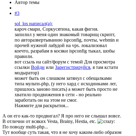
Автор темы
#3
sol_los написал(а):
кароч смари, Соркусятина, какая фигня.
запилил у меня один знакомый товарищ скрипт,
по авторазвертыванию ispconfig, почты, webmin и
прочей нужной лабудой на vps. локализовал
коечто, разрабам в косяки ispconfig тыкал, шобы
правили.
вот ссыль на сайт/форум с темой
Для просмотра
ссылки
Войди
или
Зарегистрируйся
, я там кстати
модыратор)
может быть он слишком затянул с обещалками
типа мульти-php, (у него хард с исходниками лег,
пришлось заново писать) а может быть просто не
хватило продвижения в сети - но реально
заработать он на этом не смог.
Нажмите для раскрытия...
А он его как-то продвигал? Я про него не слышал вовсе.
В отличии от всяких Vesta, Brainy, Hestia, etc.
По поводу multi-php...
Тут вообще суть такая, что я не хочу каким-либо образом