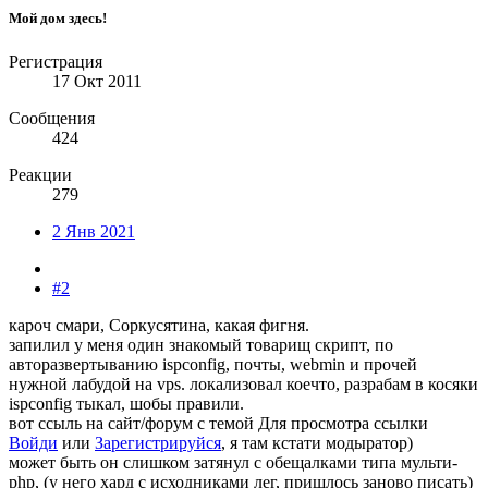
Мой дом здесь!
Регистрация
17 Окт 2011
Сообщения
424
Реакции
279
2 Янв 2021
#2
кароч смари, Соркусятина, какая фигня.
запилил у меня один знакомый товарищ скрипт, по
авторазвертыванию ispconfig, почты, webmin и прочей
нужной лабудой на vps. локализовал коечто, разрабам в косяки
ispconfig тыкал, шобы правили.
вот ссыль на сайт/форум с темой
Для просмотра ссылки
Войди
или
Зарегистрируйся
, я там кстати модыратор)
может быть он слишком затянул с обещалками типа мульти-
php, (у него хард с исходниками лег, пришлось заново писать)