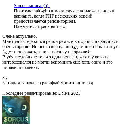
Sorcus написал(а):
Поэтому multi-php в моём случае возможен лишь в
варианте, когда PHP нескольких версий
предоставляется репозиторием.
Нажмите для раскрытия...
Очень актуально.
Мне центос нравился репой реми, в которой с пыхами всё
очень хорошо. Но цент свернул не туда и пока Роки линух
будут шлифовать, я пока посижу на оракле 8.
В убунте/дебияне только одна репа анджея и у кого не
интересовался не могли вспомнить ещё хоть одну, и это
пичяль пичяльная.
Зы
Запили для начала красифый мониторинг лхд
Последнее редактирование:
2 Янв 2021