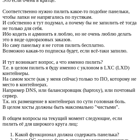
Это если очень в кратце.
Соответственно нужно пилить какое-то подобие панельки,
чтобы лапки не напрягались по пустякам.
И собственно я тут подумал, а почему бы не запилить её тогда
не только для себя.
Ибо кодить и админить я люблю, но не очень люблю делать
это в виде одноразовых заказов.
Но саму панельку я не готов пилить бесплатно.
Возможно какая-то подписка будет, если всё-таки запилю.
И тут возникает вопрос, а что именно пилить?
Т.е. в целом пилить я буду именно с уклоном в LXC (LXD)
контейнеры.
На самом хосте (как у меня сейчас) только то ПО, которому не
место в контейнерах.
Например DNS, или балансировщик (haproxy), или почтовый
сервер.
Т.к. их размещение в контейнерах по сути головная боль.
В целом хосты должны быть максимально "чистыми".
В общем вопросы на текущий момент следующие, если
пилить её для широкого круга лиц:
Какой функционал должна содержать панелька?