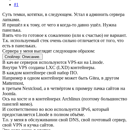
#1
Суть темки, котятки, в следующем. Устал я админить сервера
лапками.
И пришёл я к тому, от чего я когда-то давно ушёл. Нужна
панелька.
Взять что-то готовое к сожалению (или к счастью) не вариант.
Т.к. используемый стек очень сильно отличается от того, что
есть в панельках.
Сервера у меня выглядят следующим образом:
Спойлер:
Описание.
В кач-ве серверов используются VPS-ки на Linode.
Внутри VPS созданы LXC (LXD) контейнеры.
В каждом контейнере свой набор ПО.
Например в одном контейнере может быть Gitea, в другом
Mattermost,
в третьем Nextcloud, а в четвёртом к примеру пачка сайтов на
Joomla.
Ось на хосте и в контейнерах Archlinux (поэтому большинство
панелей мимо).
И соответственно во всю используется IPv6, который
предоставляется Linode в полном объёме.
Т.о. у меня в обслуживании свой DNS, свой почтовый сервер,
свой VPN и кучка сайтов.