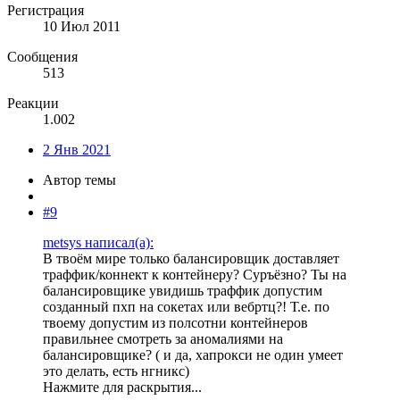
Регистрация
10 Июл 2011
Сообщения
513
Реакции
1.002
2 Янв 2021
Автор темы
#9
metsys написал(а):
В твоём мире только балансировщик доставляет
траффик/коннект к контейнеру? Суръёзно? Ты на
балансировщике увидишь траффик допустим
созданный пхп на сокетах или вебртц?! Т.е. по
твоему допустим из полсотни контейнеров
правильнее смотреть за аномалиями на
балансировщике? ( и да, хапрокси не один умеет
это делать, есть нгникс)
Нажмите для раскрытия...