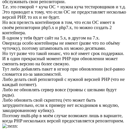
обслуживать свои репозитории.
Т.е. это геморой + куча ОС + нужна куча тестировщиков и т.д.
Это приводит к тому, что если ОС не предоставляет несколько
версий PHP, то их и не будет.
Но вся прелесть контейнеров в том, что если ОС имеет в
своём репозитории php5.x и php7.x, то можно создать 2
контейнера.
В одном у тебя будет сайт на 5.x, в другом на 7.x.
Оверхеда особо контейнеры не имеют (разве что по объёму
чуточку), поэтому штамповать их можно десятками.
Но тут разве что такой нюанс, что всё имеет срок поддержки.
И в один прекрасный момент PHP при обновлении может
сменить версию на более свежую.
Тут либо добавлять пакет в игнор при обновлении (всё-равно
сломается из-за зависимостей.
Либо делать свой репозиторий с нужной версией PHP (что не
каждый потянет).
Либо не обновлять сервер вовсе (трояны с шелками будут
рады).
Либо обновить свой скриптец (что может быть
затруднительно, если к примеру нет исходников к модулю,
закодированному кубику).
Поэтому multi-php в моём случае возможен лишь в варианте,
когда PHP нескольких версий предоставляется репозиторием.