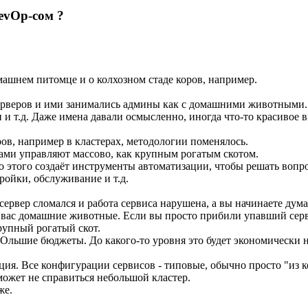
vOp-сом ?​
машнем питомце и о колхозном стаде коров, например.
 серверов и ими занимались админы как с домашними животными.
 и т.д. Даже имена давали осмысленно, иногда что-то красивое
в, например в кластерах, методологии поменялось.
ами управляют массово, как крупным рогатым скотом.
о этого создаёт инструменты автоматизации, чтобы решать вопр
ройки, обслуживание и т.д.
о сервер сломался и работа сервиса нарушена, а вы начинаете дума
 у вас домашние животные. Если вы просто прибили упавший сер
крупный рогатый скот.
бОльшие бюджеты. До какого-то уровня это будет экономически 
ация. Все конфигурации сервисов - типовые, обычно просто "из к
 может не справиться небольшой кластер.
же.