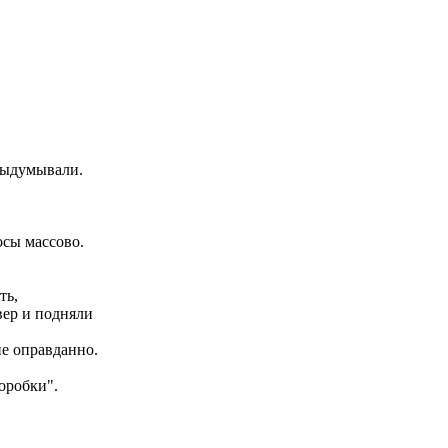
 выдумывали.
осы массово.
ть,
вер и подняли
не оправданно.
оробки".