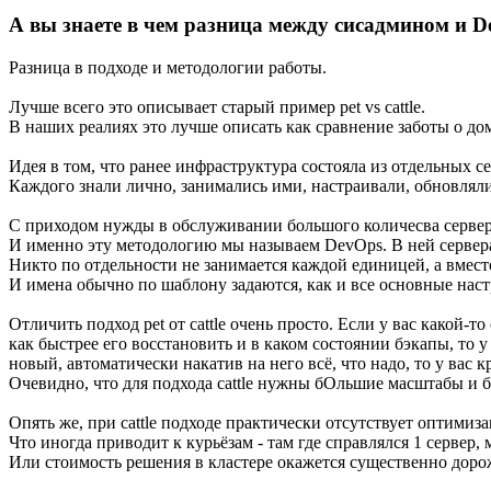
А вы знаете в чем разница между сисадмином и De
Разница в подходе и методологии работы.
Лучше всего это описывает старый пример pet vs cattle.
В наших реалиях это лучше описать как сравнение заботы о до
Идея в том, что ранее инфраструктура состояла из отдельных
Каждого знали лично, занимались ими, настраивали, обновляли
С приходом нужды в обслуживании большого количесва серверо
И именно эту методологию мы называем DevOps. В ней сервер
Никто по отдельности не занимается каждой единицей, а вмест
И имена обычно по шаблону задаются, как и все основные наст
Отличить подход pet от cattle очень просто. Если у вас какой-т
как быстрее его восстановить и в каком состоянии бэкапы, то
новый, автоматически накатив на него всё, что надо, то у вас 
Очевидно, что для подхода cattle нужны бОльшие масштабы и 
Опять же, при cattle подходе практически отсутствует оптимиз
Что иногда приводит к курьёзам - там где справлялся 1 сервер,
Или стоимость решения в кластере окажется существенно доро