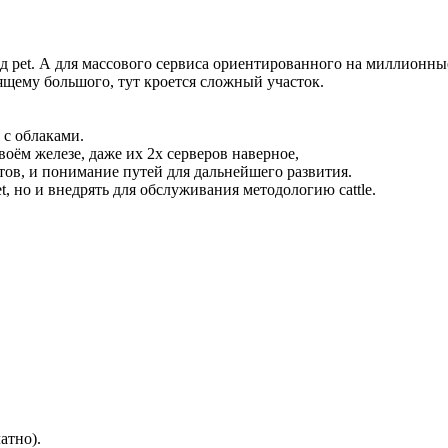
 pet. А для массового сервиса ориентированного на миллионные а
оящему большого, тут кроется сложный участок.
 с облаками.
воём железе, даже их 2х серверов наверное,
стов, и понимание путей для дальнейшего развития.
, но и внедрять для обслуживания методологию cattle.
атно).