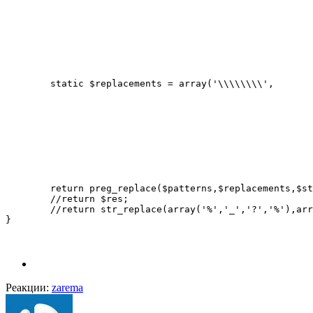
							'/([\/]{1})(\?)/',
							'/(^|[^\/]{1})(\*)/',
							'/([\/]{1})(\*)/',
							'/(^|[^\/]{1})\+/',
							'/([\/]{1})\+/',
							'/\-/'
							);
	static $replacements = array('\\\\\\\\',

								'\\%
								'\\_
								'\\1_
								'?'
								'\\1%
								'*'
								'\\1 
								'+'
								'.')
	return preg_replace($patterns,$replacements,$string);

	//return $res;

	//return str_replace(array('%','_','?','%'),array('\\%','\\_','_','%'),$string);

}
Реакции:
zarema