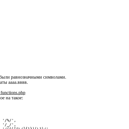
а были равнозначными символами.
аты аааа.вввв.
_functions.php
е на такое:





