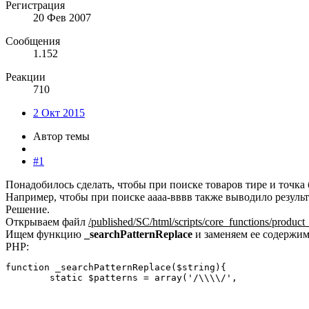
Регистрация
20 Фев 2007
Сообщения
1.152
Реакции
710
2 Окт 2015
Автор темы
#1
Понадобилось сделать, чтобы при поиске товаров тире и точк
Например, чтобы при поиске аааа-вввв также выводило результ
Решение.
Открываем файл
/published/SC/html/scripts/core_functions/product
Ищем функцию
_searchPatternReplace
и заменяем ее содержимо
PHP:
function _searchPatternReplace($string){

	static $patterns = array('/\\\\/',

							'/%/',
							'/_/',
							'/(^|[^\/]{1})(\?)/',