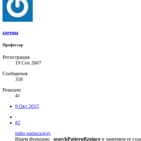
zarema
Профессор
Регистрация
19 Сен 2007
Сообщения
318
Реакции
41
9 Окт 2015
#2
mdss написал(а):
Ищем функцию
_searchPatternReplace
и заменяем ее сод