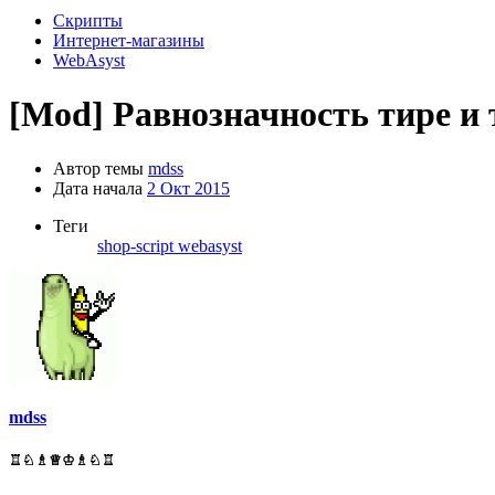
Скрипты
Интернет-магазины
WebAsyst
[Mod]
Равнозначность тире и 
Автор темы
mdss
Дата начала
2 Окт 2015
Теги
shop-script
webasyst
mdss
♖♘♗♕♔♗♘♖