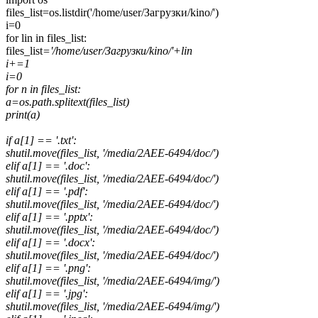
files_list=os.listdir('/home/user/Загрузки/kino/')
i=0
for lin in files_list:
files_list
='/home/user/Загрузки/kino/'+lin
i+=1
i=0
for n in files_list:
a=os.path.splitext(files_list
)
print(a)
if a[1] == '.txt':
shutil.move(files_list
, '/media/2AEE-6494/doc/')
elif a[1] == '.doc':
shutil.move(files_list
, '/media/2AEE-6494/doc/')
elif a[1] == '.pdf':
shutil.move(files_list
, '/media/2AEE-6494/doc/')
elif a[1] == '.pptx':
shutil.move(files_list
, '/media/2AEE-6494/doc/')
elif a[1] == '.docx':
shutil.move(files_list
, '/media/2AEE-6494/doc/')
elif a[1] == '.png':
shutil.move(files_list
, '/media/2AEE-6494/img/')
elif a[1] == '.jpg':
shutil.move(files_list
, '/media/2AEE-6494/img/')