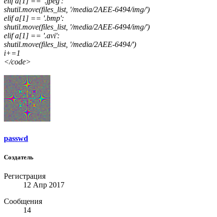
elif a[1] == '.jpeg':
shutil.move(files_list
, '/media/2AEE-6494/img/')
elif a[1] == '.bmp':
shutil.move(files_list
, '/media/2AEE-6494/img/')
elif a[1] == '.avi':
shutil.move(files_list
, '/media/2AEE-6494/')
i+=1
</code>
passwd
Создатель
Регистрация
12 Апр 2017
Сообщения
14