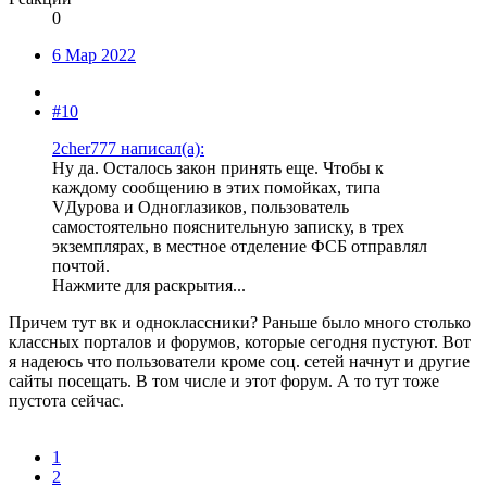
0
6 Мар 2022
#10
2cher777 написал(а):
Ну да. Осталось закон принять еще. Чтобы к
каждому сообщению в этих помойках, типа
VДурова и Одноглазиков, пользователь
самостоятельно пояснительную записку, в трех
экземплярах, в местное отделение ФСБ отправлял
почтой.
Нажмите для раскрытия...
Причем тут вк и одноклассники? Раньше было много столько
классных порталов и форумов, которые сегодня пустуют. Вот
я надеюсь что пользователи кроме соц. сетей начнут и другие
сайты посещать. В том числе и этот форум. А то тут тоже
пустота сейчас.
1
2