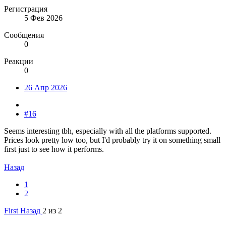
Регистрация
5 Фев 2026
Сообщения
0
Реакции
0
26 Апр 2026
#16
Seems interesting tbh, especially with all the platforms supported.
Prices look pretty low too, but I'd probably try it on something small
first just to see how it performs.
Назад
1
2
First
Назад
2 из 2