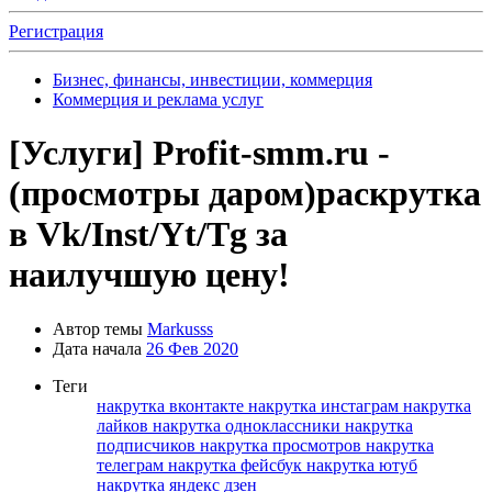
Регистрация
Бизнес, финансы, инвестиции, коммерция
Коммерция и реклама услуг
[Услуги]
Profit-smm.ru -
(просмотры даром)раскрутка
в Vk/Inst/Yt/Tg за
наилучшую цену!
Автор темы
Markusss
Дата начала
26 Фев 2020
Теги
накрутка вконтакте
накрутка инстаграм
накрутка
лайков
накрутка одноклассники
накрутка
подписчиков
накрутка просмотров
накрутка
телеграм
накрутка фейсбук
накрутка ютуб
накрутка яндекс дзен