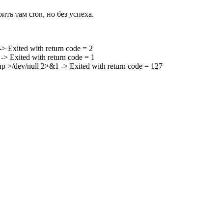
ть там cron, но без успеха.
 Exited with return code = 2
> Exited with return code = 1
p >/dev/null 2>&1 -> Exited with return code = 127