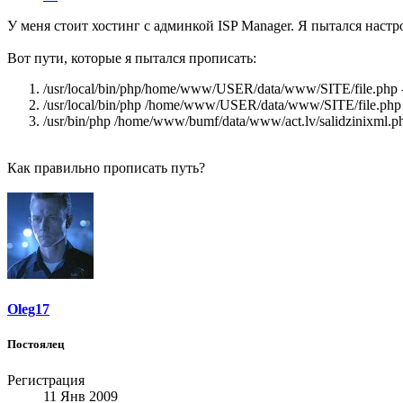
У меня стоит хостинг с админкой ISP Manager. Я пытался настрои
Вот пути, которые я пытался прописать:
/usr/local/bin/php/home/www/USER/data/www/SITE/file.php ->
/usr/local/bin/php /home/www/USER/data/www/SITE/file.php -
/usr/bin/php /home/www/bumf/data/www/act.lv/salidzinixml.ph
Как правильно прописать путь?
Oleg17
Постоялец
Регистрация
11 Янв 2009