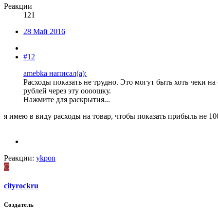
Реакции
121
28 Май 2016
#12
amebka написал(а):
Расходы показать не трудно. Это могут быть хоть чеки на
рублей через эту оооошку.
Нажмите для раскрытия...
я имею в виду расходы на товар, чтобы показать прибыль не 100
Реакции:
ykpon
C
cityrockru
Создатель