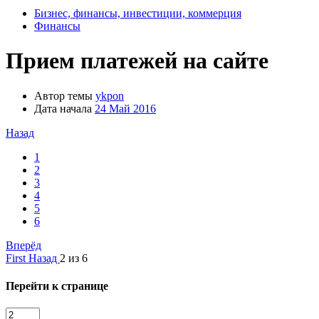
Бизнес, финансы, инвестиции, коммерция
Финансы
Прием платежей на сайте
Автор темы
ykpon
Дата начала
24 Май 2016
Назад
1
2
3
4
5
6
Вперёд
First
Назад
2 из 6
Перейти к странице