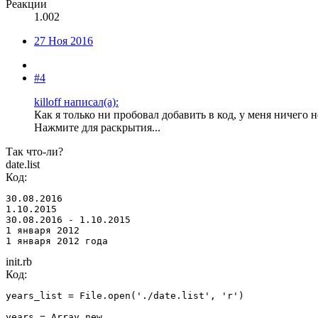
Реакции
1.002
27 Ноя 2016
#4
killoff написал(а):
Как я только ни пробовал добавить в код, у меня ничего 
Нажмите для раскрытия...
Так что-ли?
date.list
Код:
30.08.2016

1.10.2015

30.08.2016 - 1.10.2015

1 января 2012

1 января 2012 года
init.rb
Код:
years_list = File.open('./date.list', 'r')

years = Array.new
