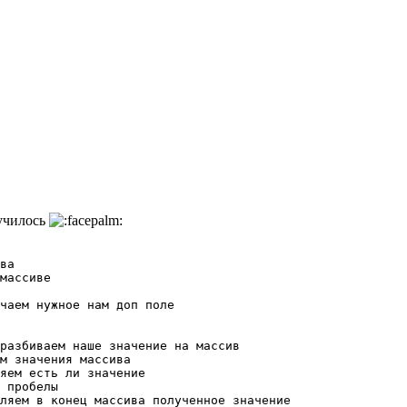
лучилось
ва

массиве

чаем нужное нам доп поле

разбиваем наше значение на массив

м значения массива

яем есть ли значение

 пробелы

ляем в конец массива полученное значение
