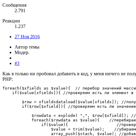
Сообщения
2.791
Реакции
1.237
27 Ноя 2016
Автор темы
Модер.
#3
Как я только ни пробовал добавить в код, у меня ничего не по
PHP:
foreach($xfields as $value){  // перебор значений масси
    if($value[xfields]){ //проверяем есть ли элемент в 
        $row = xfieldsdataload($value[xfields]); //полу
        if($row[$xfield]){ //проверяем есть ли значение

            $rowdata = explode( ",", $row[$xfield]); //
            foreach($rowdata as $value){    //перебирае
                if($value){                    //провер
                    $value = trim($value);    //убираем
                    array_push($stack, $value); //добав