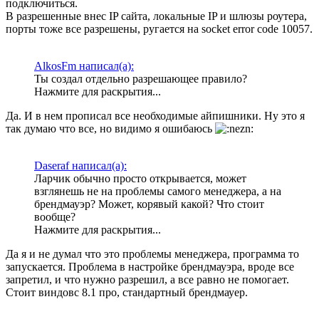
подключиться.
В разрешенные внес IP сайта, локальные IP и шлюзы роутера,
порты тоже все разрешены, ругается на socket error code 10057.
AlkosFm написал(а):
Ты создал отдельно разрешающее правило?
Нажмите для раскрытия...
Да. И в нем прописал все необходимые айпишники. Ну это я
так думаю что все, но видимо я ошибаюсь
Daseraf написал(а):
Ларчик обычно просто открывается, может
взглянешь не на проблемы самого менеджера, а на
брендмауэр? Может, корявый какой? Что стоит
вообще?
Нажмите для раскрытия...
Да я и не думал что это проблемы менеджера, программа то
запускается. Проблема в настройке брендмауэра, вроде все
запретил, и что нужно разрешил, а все равно не помогает.
Стоит виндовс 8.1 про, стандартный брендмауер.