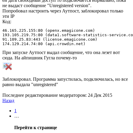
ей дать свободный доступ то подключается нормально, пока
не выдаст сообщение "Unregistered version".
Попробовал настроить через Аутпост, заблокировал только
эти IP
Код:
46.165.225.155:80 (openx.emagicone.com)

193.105.219.75:80 (data1.software-statistics-service.co
91.109.25.83:443 (license.emagicone.com)

174.129.214.74:80 (api.crowdin.net)
При запуске Аутпост выдал сообщение, что она лезет вот
сюда. На айпишник Гугла почему-то
Заблокировал. Программа запустилась, подключилась, но все
равно выдала "unregistered"
Последнее редактирование модератором:
24 Дек 2015
Назад
1
…
Перейти к странице