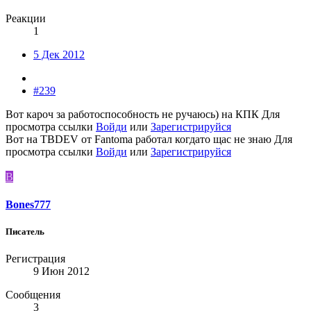
Реакции
1
5 Дек 2012
#239
Вот кароч за работоспособность не ручаюсь) на КПК
Для
просмотра ссылки
Войди
или
Зарегистрируйся
Вот на TBDEV от Fantoma работал когдато щас не знаю
Для
просмотра ссылки
Войди
или
Зарегистрируйся
B
Bones777
Писатель
Регистрация
9 Июн 2012
Сообщения
3