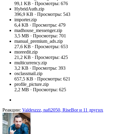
99,1 KB · Просмотры: 676
HybridAuth.zip
396,9 KB · Просмотры: 543
importer.zip
6,4 KB · Просмотры: 479
madhouse_messenger.zip
3,5 MB · Просмотры: 701
manual_premium_ads.zip
27,6 KB · Просмотры: 653
moreedit.zip
21,2 KB · Просмотры: 425
multicurrency.zip
3,2 KB · Просмотры: 393
osclassmail.zip
657,5 KB · Просмотры: 621
profile_picture.zip
2,2 MB · Просмотры: 625
Реакции:
Valdeszzz
,
nafi2050
,
RiseBor
и 11 других