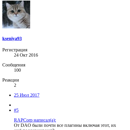
kseniya93
Регистрация
24 Окт 2016
Сообщения
100
Реакции
2
25 Июл 2017
#5
RAPCorp написал(а):
От DAO были почти все плагины включая этот, их