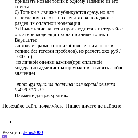
привязать новый топик к одному заданию из его
списка.
6) Топики в движке публикуются сразу, но для
начисления валюты на счет автора попадают в
раздел их оплатной модерации.
7) Начисление валюты производится в интерфейсе
оплатной модерации за написанные топики
Варианты:
-исходя из размера топика(подсчет символов в
топике без тегов(и пробелов), из расчета xxx руб /
1000зн.)
-из личной оценки админа(при оплатной
модерации администратор может выставить любое
значение)
Этот функционал доступен для версий движка
0.42/0.51/1.0.2
Нажмите для раскрытия...
Перезайле файл, пожалуйста. Пишет ничего не найдено.
Реакции:
denis2000
M