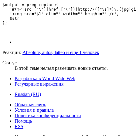
$output = preg_replace(

   '#(?<!src=["\']|href=["\'])(http://([^\s]*)\.(jpg|gi
   '<img src="$1" alt="" width="" height="" />',

   $str

);
Реакции:
Absolute
,
autos
,
latteo
и ещё 1 человек
Статус
В этой теме нельзя размещать новые ответы.
Разработка в World Wide Web
Регулярные выражения
Russian (RU)
Обратная связь
Условия и правила
Политика конфиденциальности
Помощь
RSS