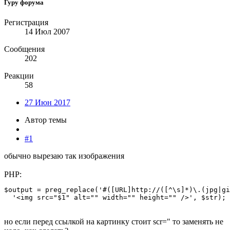
Гуру форума
Регистрация
14 Июл 2007
Сообщения
202
Реакции
58
27 Июн 2017
Автор темы
#1
обычно вырезаю так изображения
PHP:
$output = preg_replace('#([URL]http://([^\s]*)\.(jpg|gi
  '<img src="$1" alt="" width="" height="" />', $str);
но если перед ссылкой на картинку стоит scr=" то заменять не