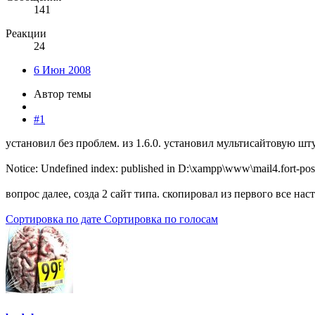
141
Реакции
24
6 Июн 2008
Автор темы
#1
установил без проблем. из 1.6.0. установил мультисайтовую ш
Notice: Undefined index: published in D:\xampp\www\mail4.fort-pos
вопрос далее, созда 2 сайт типа. скопировал из первого все на
Сортировка по дате
Сортировка по голосам