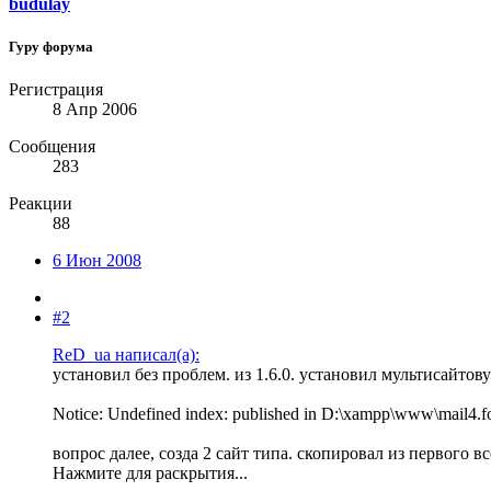
budulay
Гуру форума
Регистрация
8 Апр 2006
Сообщения
283
Реакции
88
6 Июн 2008
#2
ReD_ua написал(а):
установил без проблем. из 1.6.0. установил мультисайто
Notice: Undefined index: published in D:\xampp\www\mail4.fo
вопрос далее, созда 2 сайт типа. скопировал из первого в
Нажмите для раскрытия...