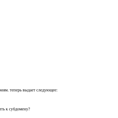
риям. теперь выдает следующее:
ить к субдомену?