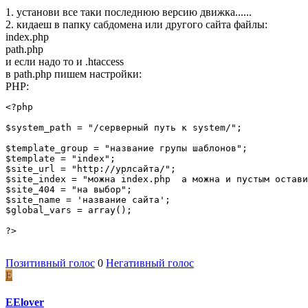
1. установи все таки последнюю версию движка......
2. кидаеш в папку сабдомена или другого сайта файлы:
index.php
path.php
и если надо то и .htaccess
в path.php пишем настройки:
PHP:
<?php

$system_path = "/серверный путь к system/";

$template_group = "название групы шаблонов";

$template = "index";

$site_url = "http://урлсайта/";

$site_index = "можна index.php  а можна и пустым остави
$site_404 = "на выбор";

$site_name = 'название сайта';

$global_vars = array();

?>
Позитивный голос
0
Негативный голос
E
EElover