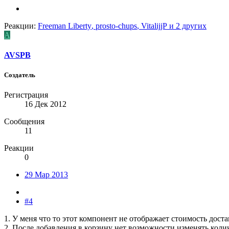
Реакции:
Freeman Liberty
,
prosto-chups
,
VitalijjP
и 2 других
A
AVSPB
Создатель
Регистрация
16 Дек 2012
Сообщения
11
Реакции
0
29 Мар 2013
#4
1. У меня что то этот компонент не отображает стоимость дост
2. После добавления в корзину нет возможности изменять колич