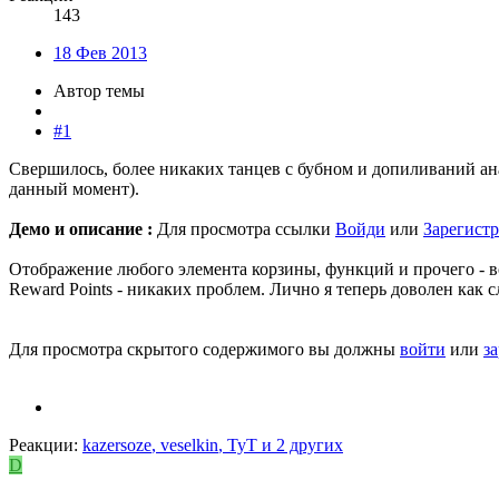
143
18 Фев 2013
Автор темы
#1
Свершилось, более никаких танцев с бубном и допиливаний ана
данный момент).
Демо и описание :
Для просмотра ссылки
Войди
или
Зарегист
Отображение любого элемента корзины, функций и прочего - вс
Reward Points - никаких проблем. Лично я теперь доволен как с
Для просмотра скрытого содержимого вы должны
войти
или
з
Реакции:
kazersoze
,
veselkin
,
TyT
и 2 других
D