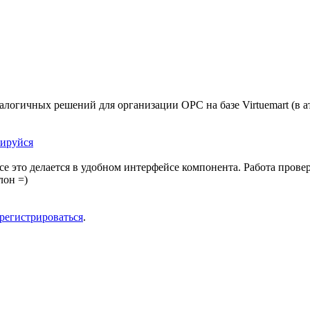
логичных решений для организации OPC на базе Virtuemart (в ат
рируйся
е это делается в удобном интерфейсе компонента. Работа провер
лон =)
арегистрироваться
.