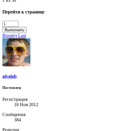
1 из 50
Перейти к странице
Выполнить
Вперёд
Last
aivalab
Постоялец
Регистрация
18 Ноя 2012
Сообщения
384
Реакции