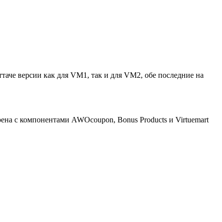
таче версии как для VM1, так и для VM2, обе последние на
ена с компонентами AWOcoupon, Bonus Products и Virtuemart