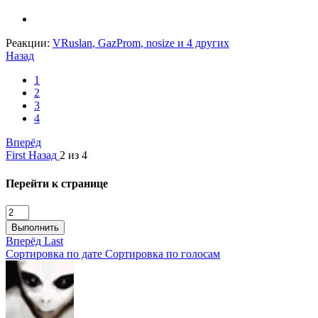
Реакции:
VRuslan
,
GazProm
,
nosize
и 4 других
Назад
1
2
3
4
Вперёд
First
Назад
2 из 4
Перейти к странице
Выполнить
Вперёд
Last
Сортировка по дате
Сортировка по голосам