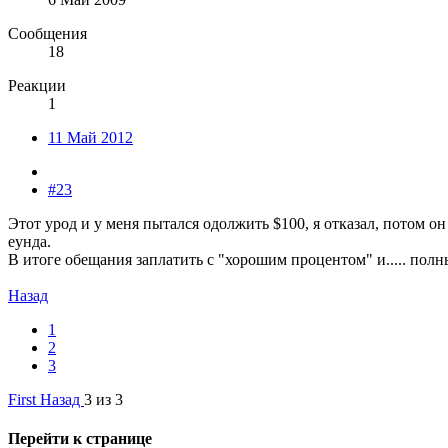
Сообщения
18
Реакции
1
11 Май 2012
#23
Этот урод и у меня пытался одолжить $100, я отказал, потом о
еунда.
В итоге обещания заплатить с "хорошим процентом" и..... полн
Назад
1
2
3
First
Назад
3 из 3
Перейти к странице