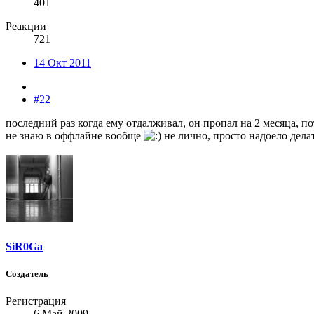
401
Реакции
721
14 Окт 2011
#22
последний раз когда ему отдалживал, он пропал на 2 месяца, п
не знаю в оффлайне вообще
не лично, просто надоело дела
SiR0Ga
Создатель
Регистрация
6 Май 2009