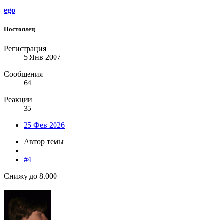
ego
Постоялец
Регистрация
5 Янв 2007
Сообщения
64
Реакции
35
25 Фев 2026
Автор темы
#4
Снижу до 8.000