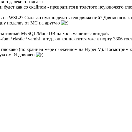
авно далеко от идеала.
и будет как со скайпом - превратится в толстого неуклюжего гл
SL на WSL2? Сколько нужно делать телодвижений? Для меня как 
одну поделку от МС на другую
и нативный MySQL/MariaDB на хост-машине с виндой.
-fpm / elastic / varnish и т.д., он коннектится уже к порту 3306 г
и глюкаво (по крайней мере с бекендом на Hyper-V). Посмотрим 
нуксом. Я доволен