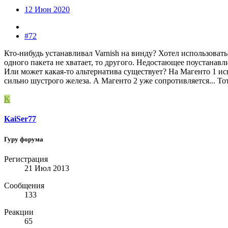
12 Июн 2020
#72
Кто-нибудь устанавливал Varnish на винду? Хотел использовать
одного пакета не хватает, то другого. Недостающее поустанавл
Или может какая-то альтернатива существует? На Магенто 1 исп
сильно шустрого железа. А Магенто 2 уже сопротивляется... То
K
KaiSer77
Гуру форума
Регистрация
21 Июл 2013
Сообщения
133
Реакции
65