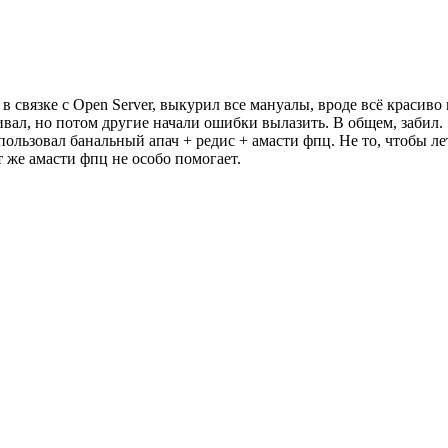
 в связке с Open Server, выкурил все мануалы, вроде всё красиво
ивал, но потом другие начали ошибки вылазить. В общем, забил.
ользовал банальный апач + редис + амасти фпц. Не то, чтобы лет
т же амасти фпц не особо помогает.