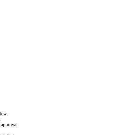
view.
.
 approval.