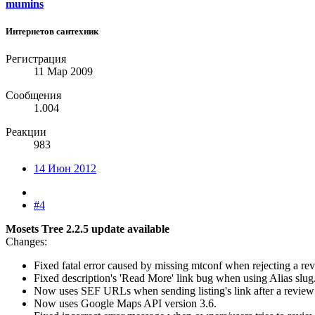
mumins
Интернетов сантехник
Регистрация
11 Мар 2009
Сообщения
1.004
Реакции
983
14 Июн 2012
#4
Mosets Tree 2.2.5 update available
Changes:
Fixed fatal error caused by missing mtconf when rejecting a re
Fixed description's 'Read More' link bug when using Alias slug
Now uses SEF URLs when sending listing's link after a review
Now uses Google Maps API version 3.6.