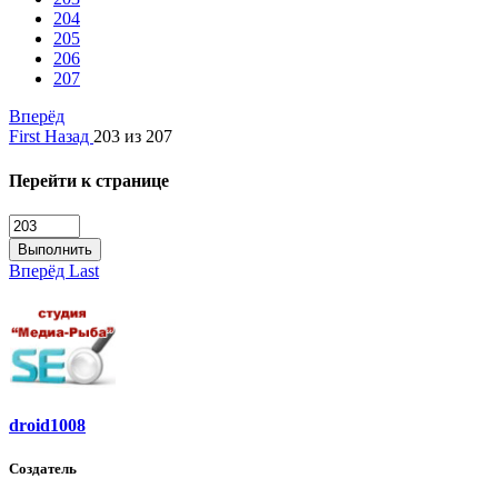
204
205
206
207
Вперёд
First
Назад
203 из 207
Перейти к странице
Выполнить
Вперёд
Last
droid1008
Создатель