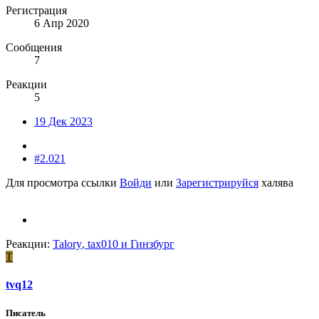
Регистрация
6 Апр 2020
Сообщения
7
Реакции
5
19 Дек 2023
#2.021
Для просмотра ссылки
Войди
или
Зарегистрируйся
халява
Реакции:
Talory
,
tax010
и
Гинзбург
T
tvq12
Писатель