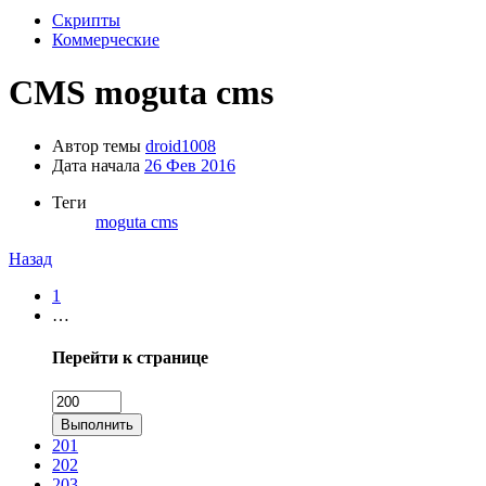
Скрипты
Коммерческие
CMS
moguta cms
Автор темы
droid1008
Дата начала
26 Фев 2016
Теги
moguta cms
Назад
1
…
Перейти к странице
Выполнить
201
202
203