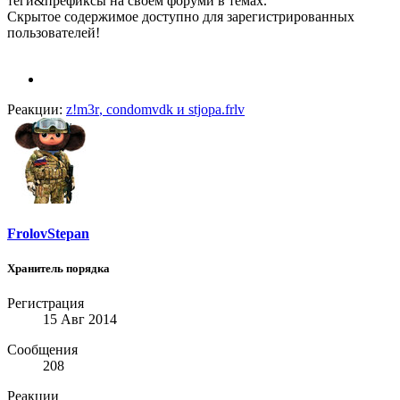
теги&префиксы на своем форуми в темах.
Скрытое содержимое доступно для зарегистрированных
пользователей!
Реакции:
z!m3r
,
condomvdk
и
stjopa.frlv
FrolovStepan
Хранитель порядка
Регистрация
15 Авг 2014
Сообщения
208
Реакции