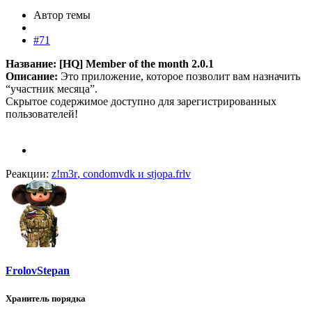
Автор темы
#71
Название: [HQ] Member of the month 2.0.1
Описание:
Это приложение, которое позволит вам назначить
“участник месяца”.
Скрытое содержимое доступно для зарегистрированных
пользователей!
Реакции:
z!m3r
,
condomvdk
и
stjopa.frlv
FrolovStepan
Хранитель порядка