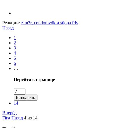
Реакции:
z!m3r
,
condomvdk
и
stjopa.frlv
Назад
1
2
3
4
5
6
…
Перейти к странице
Выполнить
14
Вперёд
First
Назад
4 из 14