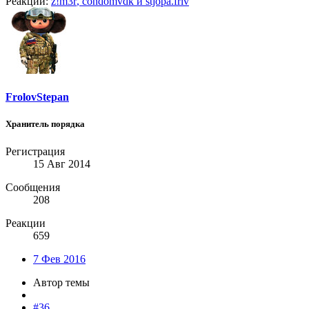
Реакции:
z!m3r
,
condomvdk
и
stjopa.frlv
FrolovStepan
Хранитель порядка
Регистрация
15 Авг 2014
Сообщения
208
Реакции
659
7 Фев 2016
Автор темы
#36