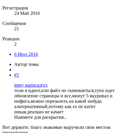
Регистрация
24 Май 2016
Сообщения
21
Реакции
2
6 Июл 2016
Автор темы
#5
inmy написал(а):
толи я идиот,или файл не скачиваеться,тупо идет
обновление страницы и все,минут 5 вкуривал и
нифига,можно перезалить на какой нибудь
альтернативный,потому как ех не катит
никак.реально не качает
Нажмите для раскрытия...
Вот держите, благо знакомые выручили свои местом
проживания.