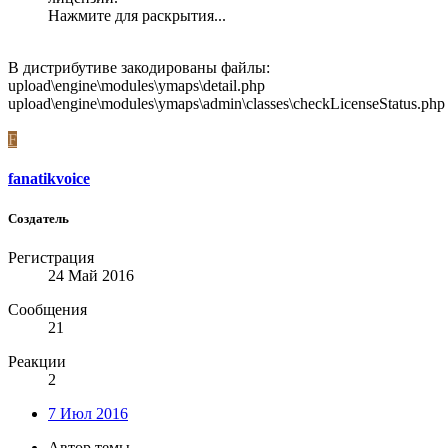
Нажмите для раскрытия...
В дистрибутиве закодированы файлы:
upload\engine\modules\ymaps\detail.php
upload\engine\modules\ymaps\admin\classes\checkLicenseStatus.php
F
fanatikvoice
Создатель
Регистрация
24 Май 2016
Сообщения
21
Реакции
2
7 Июл 2016
Автор темы