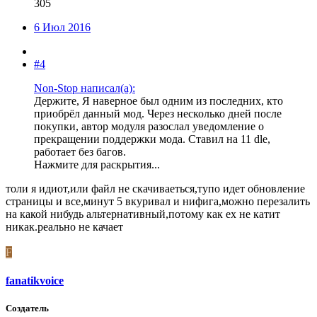
305
6 Июл 2016
#4
Non-Stop написал(а):
Держите, Я наверное был одним из последних, кто
приобрёл данный мод. Через несколько дней после
покупки, автор модуля разослал уведомление о
прекращении поддержки мода. Ставил на 11 dle,
работает без багов.
Нажмите для раскрытия...
толи я идиот,или файл не скачиваеться,тупо идет обновление
страницы и все,минут 5 вкуривал и нифига,можно перезалить
на какой нибудь альтернативный,потому как ех не катит
никак.реально не качает
F
fanatikvoice
Создатель