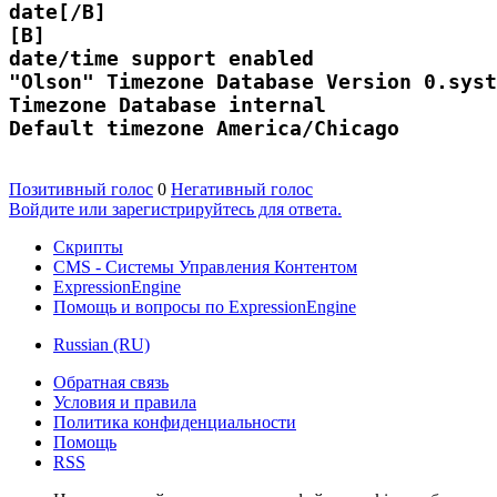
date[/B]

[B]

date/time support enabled

"Olson" Timezone Database Version 0.syst
Timezone Database internal

Default timezone America/Chicago
Позитивный голос
0
Негативный голос
Войдите или зарегистрируйтесь для ответа.
Скрипты
CMS - Системы Управления Контентом
ExpressionEngine
Помощь и вопросы по ExpressionEngine
Russian (RU)
Обратная связь
Условия и правила
Политика конфиденциальности
Помощь
RSS