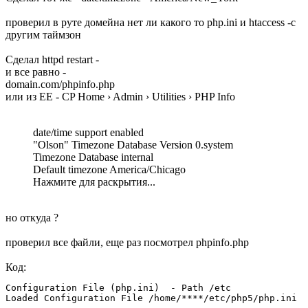
проверил в руте домейна нет ли какого то php.ini и htaccess -с
другим таймзон
Сделал httpd restart -
и все равно -
domain.com/phpinfo.php
или из EE - CP Home › Admin › Utilities › PHP Info
date/time support enabled
"Olson" Timezone Database Version 0.system
Timezone Database internal
Default timezone America/Chicago
Нажмите для раскрытия...
но откуда ?
проверил все файли, еще раз посмотрел phpinfo.php
Код:
Configuration File (php.ini)  - Path /etc

Loaded Configuration File /home/****/etc/php5/php.ini