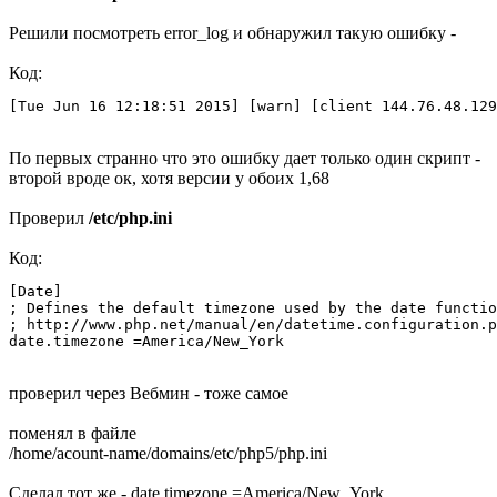
Решили посмотреть error_log и обнаружил такую ошибку -
Код:
[Tue Jun 16 12:18:51 2015] [warn] [client 144.76.48.129
По первых странно что это ошибку дает только один скрипт -
второй вроде ок, хотя версии у обоих 1,68
Проверил
/etc/php.ini
Код:
[Date]

; Defines the default timezone used by the date functio
; http://www.php.net/manual/en/datetime.configuration.p
date.timezone =America/New_York
проверил через Вебмин - тоже самое
поменял в файле
/home/acount-name/domains/etc/php5/php.ini
Сделал тот же - date.timezone =America/New_York