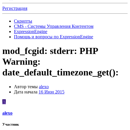
Регистрация
Скрипты
CMS - Системы Управления Контентом
ExpressionEngine
Помощь и вопросы по ExpressionEngine
mod_fcgid: stderr: PHP
Warning:
date_default_timezone_get():
Автор темы
alexo
Дата начала
16 Июн 2015
A
alexo
Участник