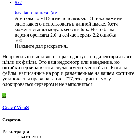
#27
kashtann написал(а):
А никакого ЧПУ я не использовал. Я пока даже не
знаю как его использовать в данной цмске. Хотя
может я ставил модуль seo cms top.. Но то была
версия opencarta 2.0, а сейчас версия 2,2 ошибка
500
Нажмите для раскрытия...
Неправильно выставлены права доступа на директории сайта
и/или их файлы. Это ваш недосмотр или неведение, но
ошибки сервера
в этом случае имеют место быть. Если на
файлы, написанные на php и размещенные на вашем хостинге,
установлены права на запись 777, то скрипты могут
блокироваться сервером и не выполняться.
C
CrazYViruS
Создатель
Регистрация
14 Май 2013