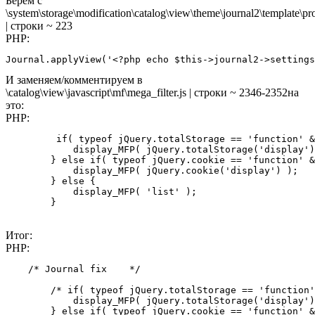
Берем с
\system\storage\modification\catalog\view\theme\journal2\template\pro
| строки ~ 223
PHP:
Journal.applyView('<?php echo $this->journal2->settings
И заменяем/комментируем в
\catalog\view\javascript\mf\mega_filter.js | строки ~ 2346-2352на
это:
PHP:
         if( typeof jQuery.totalStorage == 'function' &
            display_MFP( jQuery.totalStorage('display')
        } else if( typeof jQuery.cookie == 'function' &
            display_MFP( jQuery.cookie('display') );

        } else {

            display_MFP( 'list' );

        }
Итог:
PHP:
    /* Journal fix    */ 

        /* if( typeof jQuery.totalStorage == 'function'
            display_MFP( jQuery.totalStorage('display')
        } else if( typeof jQuery.cookie == 'function' &