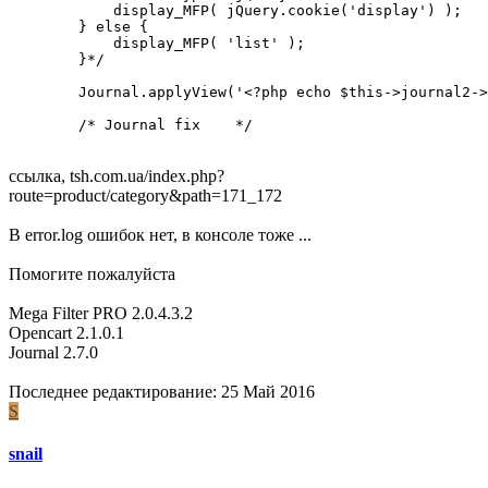
            display_MFP( jQuery.cookie('display') );

        } else {

            display_MFP( 'list' );

        }*/

        Journal.applyView('<?php echo $this->journal2->
        /* Journal fix    */
ссылка, tsh.com.ua/index.php?
route=product/category&path=171_172
В error.log ошибок нет, в консоле тоже ...
Помогите пожалуйста
Mega Filter PRO 2.0.4.3.2
Opencart 2.1.0.1
Journal 2.7.0
Последнее редактирование:
25 Май 2016
S
snail