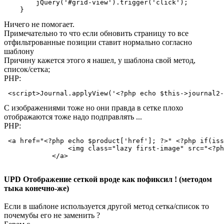
        jQuery('#grid-view').trigger('click');

    }
Ничего не помогает.
Примечательно то что если обновить страницу то все
отфильтрованные позиции ставит нормально согласно
шаблону
Причину кажется этого я нашел, у шаблона свой метод,
список/сетка;
PHP:
 <script>Journal.applyView('<?php echo $this->journal2-
С изображениями тоже но они правда в сетке плохо
отображаются тоже надо подправлять ...
PHP:
 <a href="<?php echo $product['href']; ?>" <?php if(iss
                <img class="lazy first-image" src="<?ph
            </a>
UPD Отображение сеткой вроде как пофиксил ! (методом
тыка конечно-же)
Если в шаблоне используется другой метод сетка/список то
почемубы его не заменить ?