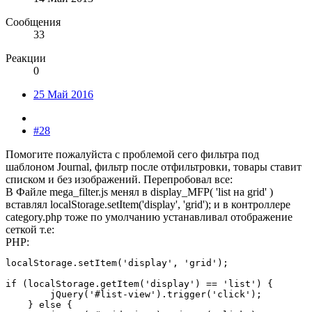
Сообщения
33
Реакции
0
25 Май 2016
#28
Помогите пожалуйста с проблемой сего фильтра под
шаблоном Journal, фильтр после отфильтровки, товары ставит
списком и без изображений. Перепробовал все:
В Файле mega_filter.js менял в display_MFP( 'list на grid' )
вставлял localStorage.setItem('display', 'grid'); и в контроллере
category.php тоже по умолчанию устанавливал отображение
сеткой т.е:
PHP:
localStorage.setItem('display', 'grid');

if (localStorage.getItem('display') == 'list') {

        jQuery('#list-view').trigger('click');

    } else {
