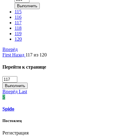
Выполнить
115
116
117
118
119
120
Вперёд
First
Назад
117 из 120
Перейти к странице
Выполнить
Вперёд
Last
S
Spido
Постоялец
Регистрация