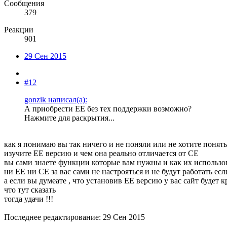
Сообщения
379
Реакции
901
29 Сен 2015
#12
gonzik написал(а):
А приобрести ЕЕ без тех поддержки возможно?
Нажмите для раскрытия...
как я понимаю вы так ничего и не поняли или не хотите понять
изучите ЕЕ версию и чем она реально отличается от СЕ
вы сами знаете функции которые вам нужны и как их использов
ни ЕЕ ни СЕ за вас сами не настрояться и не будут работать ес
а если вы думеате , что установив ЕЕ версию у вас сайт будет 
что тут сказать
тогда удачи !!!
Последнее редактирование:
29 Сен 2015