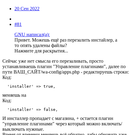
20 Сен 2022
#81
GNU написал(а):
Привет. Можешь ещё раз перезалить инстайлер, а
то опять удалены файлы?
Нажмите для раскрытия...
Сейчас уже нет смысла его перезаливать, просто
устанавливаешь плагин "Управление плагинами", далее по
пути ВАШ_САЙТ/wa-config/apps.php - редактируешь строки:
Код:
  'installer' => true,
меняешь на
Код:
  'installer' => false,
И инсталлер пропадает с магазина, + остается плагин
"управление плагинами" через который можно включать/
выключать нужные.
Время от времени меняешь всё обратно, дабы обновить уже