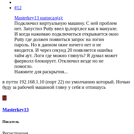
#12
Masterkey13 написал(а):
Подключил виртуальную машину. С ней проблем
нет. Запустил Putty ввел ip,порт,все как в мануале.
И когда нажимаю подключиться открывается окно
Putty где должен появиться запрос на логин
пароль. Но в данном окне ничего нет и не
вводится. И через секунд 20 появляется ошибка
тайм аут. Логи где можно глянуть? Я думал может
фаерволл блокирует. Отключил везде но не
помогло.
Нажмите для раскрытия...
в путти 192.168.1.10 (порт 22) по умолчанию который. Ночью
буду за рабочей машиной гляну у себя и отпишусь
M
Masterkey13
Писатель
Регистрация