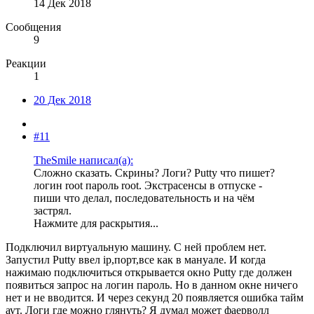
14 Дек 2018
Сообщения
9
Реакции
1
20 Дек 2018
#11
TheSmile написал(а):
Сложно сказать. Скрины? Логи? Putty что пишет?
логин root пароль root. Экстрасенсы в отпуске -
пиши что делал, последовательность и на чём
застрял.
Нажмите для раскрытия...
Подключил виртуальную машину. С ней проблем нет.
Запустил Putty ввел ip,порт,все как в мануале. И когда
нажимаю подключиться открывается окно Putty где должен
появиться запрос на логин пароль. Но в данном окне ничего
нет и не вводится. И через секунд 20 появляется ошибка тайм
аут. Логи где можно глянуть? Я думал может фаерволл