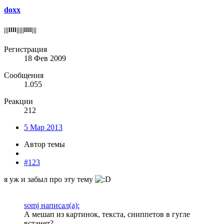
doxx
|||llll|||||llll|||
Регистрация
18 Фев 2009
Сообщения
1.055
Реакции
212
5 Мар 2013
Автор темы
#123
я уж и забыл про эту тему
somj написал(а):
А мешап из картинок, текста, сниппетов в гугле
встанет?