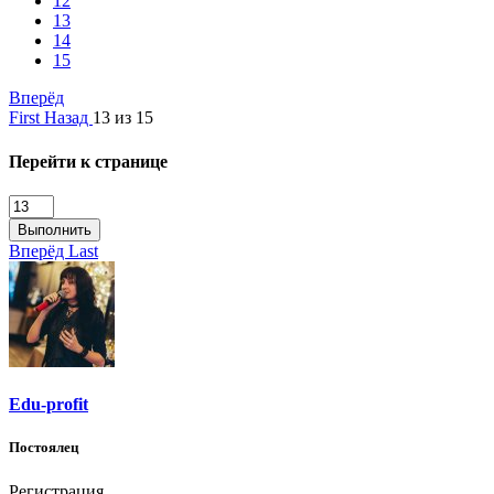
12
13
14
15
Вперёд
First
Назад
13 из 15
Перейти к странице
Выполнить
Вперёд
Last
Edu-profit
Постоялец
Регистрация