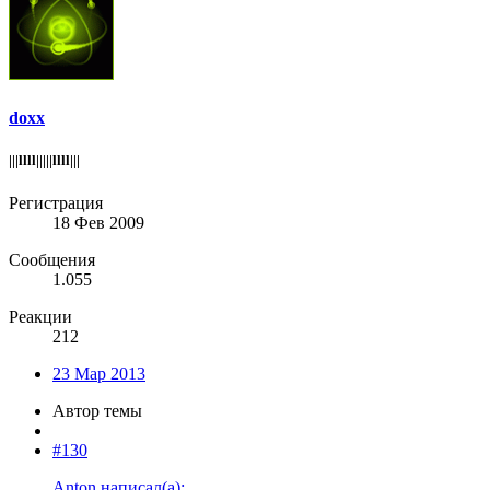
doxx
|||llll|||||llll|||
Регистрация
18 Фев 2009
Сообщения
1.055
Реакции
212
23 Мар 2013
Автор темы
#130
Anton написал(а):