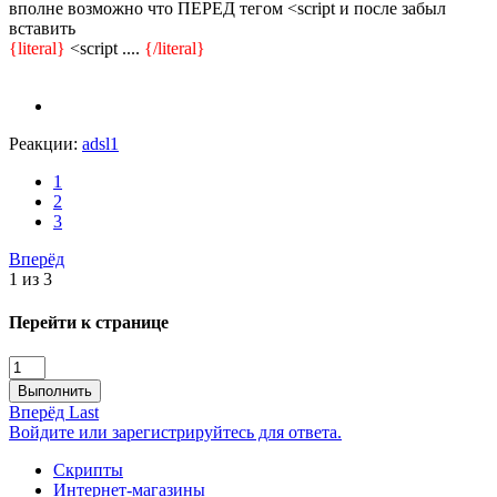
вполне возможно что ПЕРЕД тегом <script и после забыл
вставить
{literal}
<script ....
{/literal}
Реакции:
adsl1
1
2
3
Вперёд
1 из 3
Перейти к странице
Выполнить
Вперёд
Last
Войдите или зарегистрируйтесь для ответа.
Скрипты
Интернет-магазины