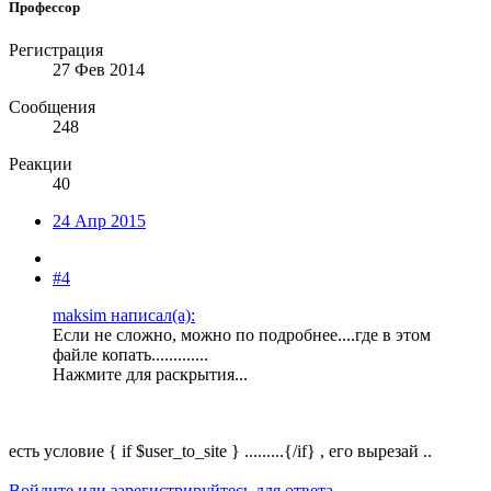
Профессор
Регистрация
27 Фев 2014
Сообщения
248
Реакции
40
24 Апр 2015
#4
maksim написал(а):
Если не сложно, можно по подробнее....где в этом
файле копать.............
Нажмите для раскрытия...
есть условие { if $user_to_site } .........{/if} , его вырезай ..
Войдите или зарегистрируйтесь для ответа.