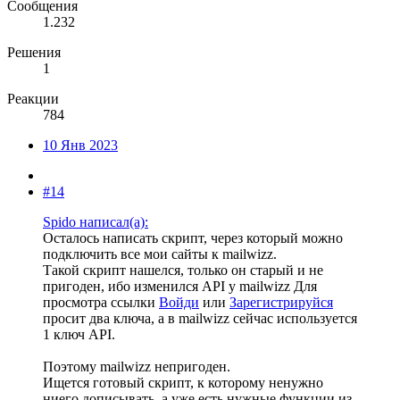
Сообщения
1.232
Решения
1
Реакции
784
10 Янв 2023
#14
Spido написал(а):
Осталось написать скрипт, через который можно
подключить все мои сайты к mailwizz.
Такой скрипт нашелся, только он старый и не
пригоден, ибо изменился API у mailwizz
Для
просмотра ссылки
Войди
или
Зарегистрируйся
просит два ключа, а в mailwizz сейчас используется
1 ключ API.
Поэтому mailwizz непригоден.
Ищется готовый скрипт, к которому ненужно
ниего дописывать, а уже есть нужные функции из