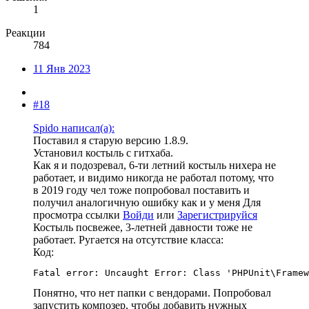
1
Реакции
784
11 Янв 2023
#18
Spido написал(а):
Поставил я старую версию 1.8.9.
Установил костыль с гитхаба.
Как я и подозревал, 6-ти летний костыль нихера не
работает, и видимо никогда не работал потому, что
в 2019 году чел тоже попробовал поставить и
получил аналогичную ошибку как и у меня
Для
просмотра ссылки
Войди
или
Зарегистрируйся
Костыль посвежее, 3-летней давности тоже не
работает. Ругается на отсутствие класса:
Код:
Fatal error: Uncaught Error: Class 'PHPUnit\Framew
Понятно, что нет папки с вендорами. Попробовал
запустить композер, чтобы добавить нужных