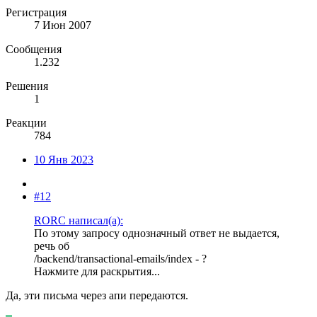
Регистрация
7 Июн 2007
Сообщения
1.232
Решения
1
Реакции
784
10 Янв 2023
#12
RORC написал(а):
По этому запросу однозначный ответ не выдается,
речь об
/backend/transactional-emails/index - ?
Нажмите для раскрытия...
Да, эти письма через апи передаются.