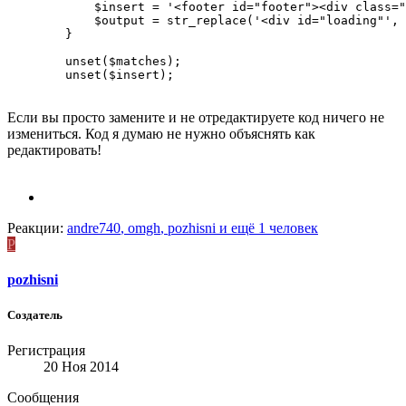
            $insert = '<footer id="footer"><div class="
            $output = str_replace('<div id="loading"', 
        }

        unset($matches);

        unset($insert);
Если вы просто замените и не отредактируете код ничего не
измениться. Код я думаю не нужно объяснять как
редактировать!
Реакции:
andre740
,
omgh
,
pozhisni
и ещё 1 человек
P
pozhisni
Создатель
Регистрация
20 Ноя 2014
Сообщения