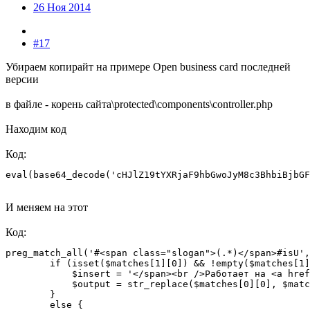
26 Ноя 2014
#17
Убираем копирайт на примере Open business card последней
версии
в файле - корень сайта\protected\components\controller.php
Находим код
Код:
eval(base64_decode('cHJlZ19tYXRjaF9hbGwoJyM8c3BhbiBjbGF
И меняем на этот
Код:
preg_match_all('#<span class="slogan">(.*)</span>#isU',
        if (isset($matches[1][0]) && !empty($matches[1]
            $insert = '</span><br />Работает на <a href
            $output = str_replace($matches[0][0], $matc
        }

        else {
