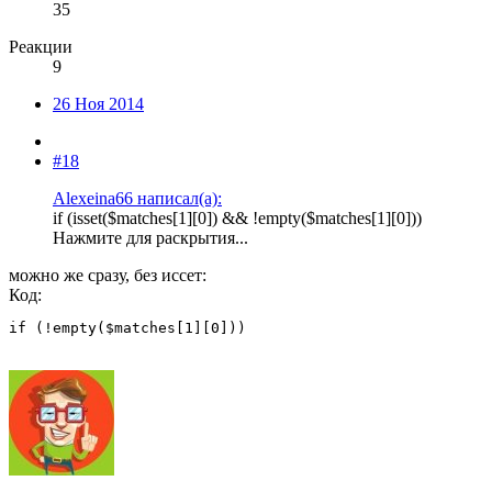
35
Реакции
9
26 Ноя 2014
#18
Alexeina66 написал(а):
if (isset($matches[1][0]) && !empty($matches[1][0]))
Нажмите для раскрытия...
можно же сразу, без иссет:
Код:
if (!empty($matches[1][0]))