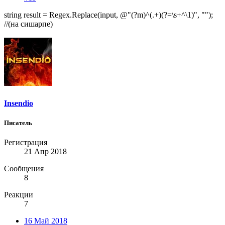
string result = Regex.Replace(input, @"(?m)^(.+)(?=\s+^\1)", "");
//(на сишарпе)
Insendio
Писатель
Регистрация
21 Апр 2018
Сообщения
8
Реакции
7
16 Май 2018