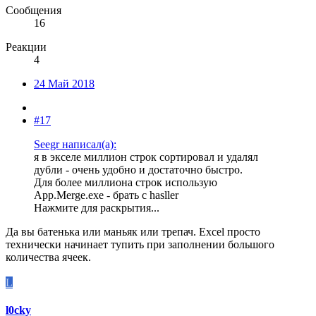
Сообщения
16
Реакции
4
24 Май 2018
#17
Seegr написал(а):
я в экселе миллион строк сортировал и удалял
дубли - очень удобно и достаточно быстро.
Для более миллиона строк использую
App.Merge.exe - брать с hasller
Нажмите для раскрытия...
Да вы батенька или маньяк или трепач. Excel просто
технически начинает тупить при заполнении большого
количества ячеек.
L
l0cky