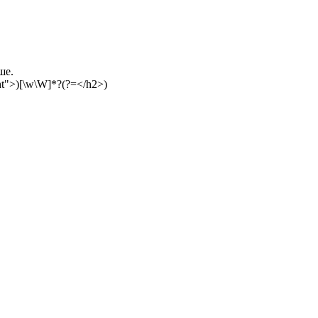
ше.
ght">)[\w\W]*?(?=</h2>)