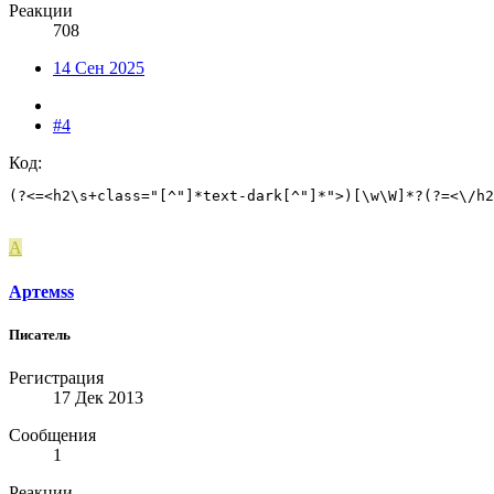
Реакции
708
14 Сен 2025
#4
Код:
(?<=<h2\s+class="[^"]*text-dark[^"]*">)[\w\W]*?(?=<\/h2
А
Артемss
Писатель
Регистрация
17 Дек 2013
Сообщения
1
Реакции