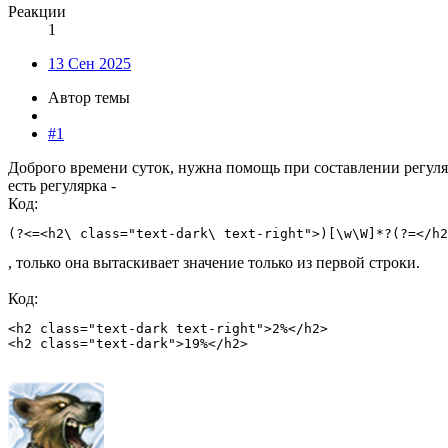
Реакции
1
13 Сен 2025
Автор темы
#1
Доброго времени суток, нужна помощь при составлении регуля
есть регулярка -
Код:
(?<=<h2\ class="text-dark\ text-right">)[\w\W]*?(?=</h2
, только она вытаскивает значение только из первой строки.
Код:
<h2 class="text-dark text-right">2%</h2>

<h2 class="text-dark">19%</h2>