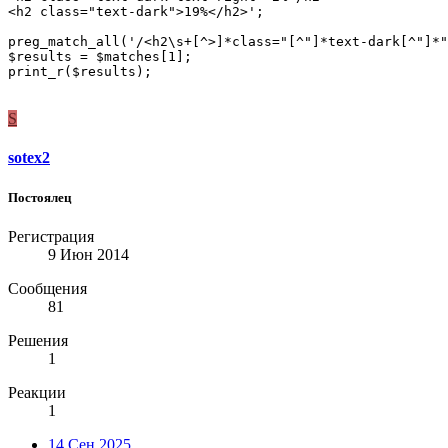
<h2 class="text-dark">19%</h2>';

preg_match_all('/<h2\s+[^>]*class="[^"]*text-dark[^"]*"
$results = $matches[1];

print_r($results);
S
sotex2
Постоялец
Регистрация
9 Июн 2014
Сообщения
81
Решения
1
Реакции
1
14 Сен 2025