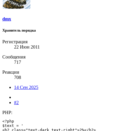
dmx
Хранитель порядка
Регистрация
22 Июн 2011
Сообщения
717
Реакции
708
14 Сен 2025
#2
PHP:
<?php

$text = '

<h2 class="text-dark text-right">2%</h2>
