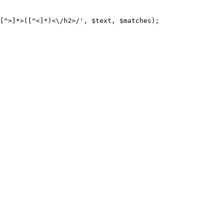
[^>]*>([^<]*)<\/h2>/', $text, $matches);
