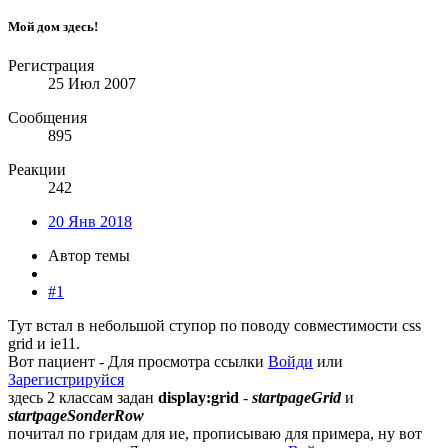
Мой дом здесь!
Регистрация
25 Июл 2007
Сообщения
895
Реакции
242
20 Янв 2018
Автор темы
#1
Тут встал в небольшой ступор по поводу совместимости css
grid и ie11.
Вот пациент -
Для просмотра ссылки
Войди
или
Зарегистрируйся
здесь 2 классам задан
display:grid
-
startpageGrid
и
startpageSonderRow
почитал по гридам для ие, прописываю для примера, ну вот