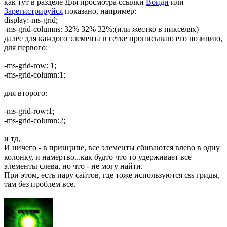
как тут в разделе
Для просмотра ссылки
Войди
или
Зарегистрируйся
показано, например:
display:-ms-grid;
-ms-grid-columns: 32% 32% 32%;(или жестко в пикселях)
далее для каждого элемента в сетке прописываю его позицию,
для первого:
-ms-grid-row: 1;
-ms-grid-column:1;
для второго:
-ms-grid-row:1;
-ms-grid-column:2;
и тд,
И ничего - в принципе, все элементы сбиваются влево в одну
колонку, и намертво...как будто что то удерживает все
элементы слева, но что - не могу найти.
При этом, есть пару сайтов, где тоже используются css гриды,
там без проблем все.