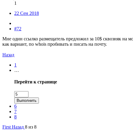
1
22 Сен 2018
#72
Мне один ссылко размещатель предложил за 10$ сквозняк на мое
как вариант, по whois пробивать и писать на почту.
Назад
1
…
Перейти к странице
Выполнить
6
7
8
First
Назад
8 из 8