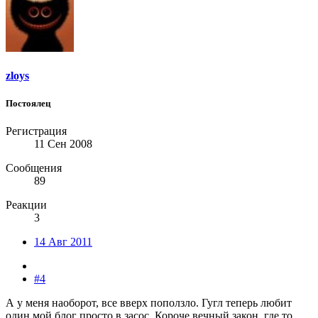
zloys
Постоялец
Регистрация
11 Сен 2008
Сообщения
89
Реакции
3
14 Авг 2011
#4
А у меня наоборот, все вверх поползло. Гугл теперь любит
один мой блог просто в засос. Короче вечный закон, где то