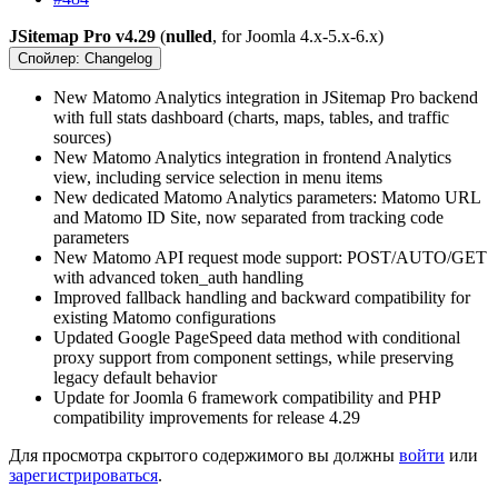
JSitemap Pro v4.29
(
nulled
, for Joomla 4.x-5.x-6.x)
Спойлер:
Changelog
New Matomo Analytics integration in JSitemap Pro backend
with full stats dashboard (charts, maps, tables, and traffic
sources)
New Matomo Analytics integration in frontend Analytics
view, including service selection in menu items
New dedicated Matomo Analytics parameters: Matomo URL
and Matomo ID Site, now separated from tracking code
parameters
New Matomo API request mode support: POST/AUTO/GET
with advanced token_auth handling
Improved fallback handling and backward compatibility for
existing Matomo configurations
Updated Google PageSpeed data method with conditional
proxy support from component settings, while preserving
legacy default behavior
Update for Joomla 6 framework compatibility and PHP
compatibility improvements for release 4.29
Для просмотра скрытого содержимого вы должны
войти
или
зарегистрироваться
.