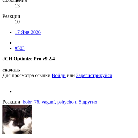
Сообщения
13
Реакции
10
17 Янв 2026
#503
JCH Optimize Pro v9.2.4
скачать
Для просмотра ссылки
Войди
или
Зарегистрируйся
Реакции:
bobr_76
,
vaganf
,
pshycho
и 5 других