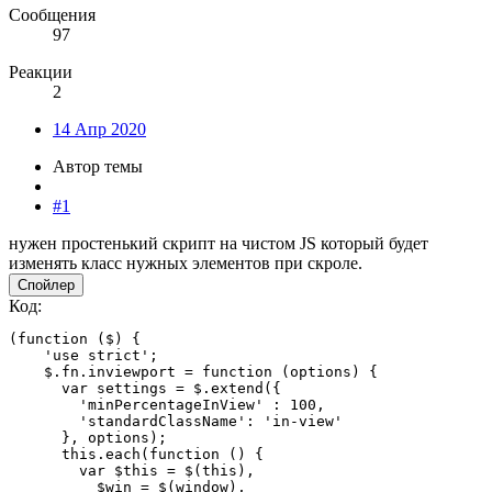
Сообщения
97
Реакции
2
14 Апр 2020
Автор темы
#1
нужен простенький скрипт на чистом JS который будет
изменять класс нужных элементов при скроле.
Спойлер
Код:
(function ($) {

    'use strict';

    $.fn.inviewport = function (options) {

      var settings = $.extend({

        'minPercentageInView' : 100,

        'standardClassName': 'in-view'

      }, options);

      this.each(function () {

        var $this = $(this),

          $win = $(window),
