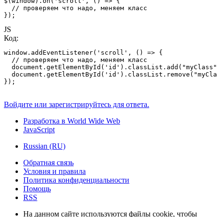
$(window).on('scroll', () => {

  // проверяем что надо, меняем класс

});
JS
Код:
window.addEventListener('scroll', () => {

  // проверяем что надо, меняем класс

  document.getElementById('id').classList.add("myClass"
  document.getElementById('id').classList.remove("myCla
});
Войдите или зарегистрируйтесь для ответа.
Разработка в World Wide Web
JavaScript
Russian (RU)
Обратная связь
Условия и правила
Политика конфиденциальности
Помощь
RSS
На данном сайте используются файлы cookie, чтобы