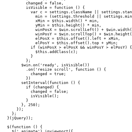
          changed = false,

          isVisible = function () {

            var c = settings.className || settings.stan
              min = (settings.threshold || settings.min
              xMin = $this.width() * min,

              yMin = $this.height() * min,

              winPosX = $win.scrollLeft() + $win.width(
              winPosY = $win.scrollTop() + $win.height(
              elPosX = $this.offset().left + xMin,

              elPosY = $this.offset().top + yMin;

            if (winPosX > elPosX && winPosY > elPosY) {

              $this.addClass(c);

            }

          };

        $win.on('ready', isVisible())

          .on('resize scroll', function () {

            changed = true;

          })

        setInterval(function () {

          if (changed) {

            changed = false;

            isVisible();

          }

        }, 250);

      });

    };

  }(jQuery));

  $(function () {

    $('.animate').inviewport({
