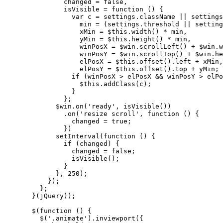
          changed = false,

          isVisible = function () {

            var c = settings.className || settings
              min = (settings.threshold || setting
              xMin = $this.width() * min,

              yMin = $this.height() * min,

              winPosX = $win.scrollLeft() + $win.w
              winPosY = $win.scrollTop() + $win.he
              elPosX = $this.offset().left + xMin,

              elPosY = $this.offset().top + yMin;

            if (winPosX > elPosX && winPosY > elPo
              $this.addClass(c);

            }

          };

        $win.on('ready', isVisible())

          .on('resize scroll', function () {

            changed = true;

          })

        setInterval(function () {

          if (changed) {

            changed = false;

            isVisible();

          }

        }, 250);

      });

    };

  }(jQuery));

  $(function () {

    $('.animate').inviewport({
