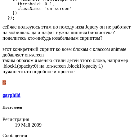
      threshold: 0.1,

      className: 'on-screen'

    })

  });
сейчас пользуюсь этим но походу изза Jquery он не работает
на мобилках. да и нафиг нужна лишняя библиотека?
поделитесь кто-нибудь юзабельным скриптом?
этот конкретный скрипт ко всем блокам с классом animate
добавляет on-screen
таким образом я меняю стили детей этого блока, например
.block1(opacity:0) на .on-screen .block1(opacity:1)
нужно что-то подобное и простое
G
garphild
Постоялец
Регистрация
19 Май 2009
Сообщения