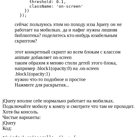
      threshold: 0.1,

      className: 'on-screen'

    })

  });
сейчас пользуюсь этим но походу изза Jquery он не
работает на мобилках. да и нафиг нужна лишняя
библиотека? поделитесь кто-нибудь юзабельным
скриптом?
этот конкретный скрипт ко всем блокам с классом
animate добавляет on-screen
таким образом я меняю стили детей этого блока,
например .block1(opacity:0) на .on-screen
.block1(opacity:1)
нужно что-то подобное и простое
Нажмите для раскрытия...
jQuery вполне себе нормально работает на мобилках.
Подключайте мобилу к компу и смотрите что там не проходит.
Хотя бы консоль.
Чистые варианты:
jQuery
Код: