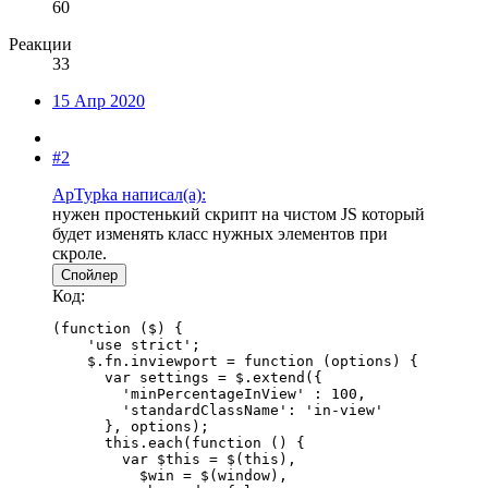
60
Реакции
33
15 Апр 2020
#2
ApTypka написал(а):
нужен простенький скрипт на чистом JS который
будет изменять класс нужных элементов при
скроле.
Спойлер
Код:
(function ($) {

    'use strict';

    $.fn.inviewport = function (options) {

      var settings = $.extend({

        'minPercentageInView' : 100,

        'standardClassName': 'in-view'

      }, options);

      this.each(function () {

        var $this = $(this),

          $win = $(window),
