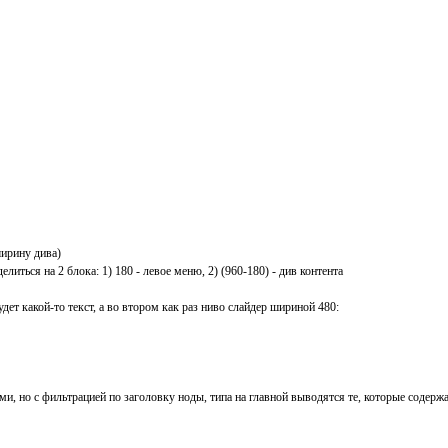
ширину дива)
литься на 2 блока: 1) 180 - левое меню, 2) (960-180) - див контента
дет какой-то текст, а во втором как раз ниво слайдер шириной 480:
 но с фильтрацией по заголовку ноды, типа на главной выводятся те, которые содержат "s