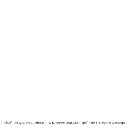
lide", на другой странице - те, которые содержат "gal" - но у второго слайдера