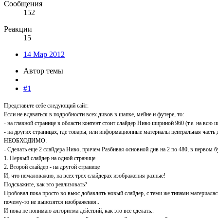
Сообщения
152
Реакции
15
14 Мар 2012
Автор темы
#1
Представьте себе следующий сайт:
Если не вдаваться в подробности всех дивов в шапке, мейне и футере, то:
- на главной странице в области контент стоит слайдер Ниво шириной 960 (т.е. на всю 
- на других страницах, где товары, или информационные материалы центральная часть де
НЕОБХОДИМО:
- Сделать еще 2 слайдера Ниво, причем Разбивая основной див на 2 по 480, в первом бу
1. Первый слайдер на одной странице
2. Второй слайдер - на другой странице
И, что немаловажно, на всех трех слайдерах изображения разные!
Подскажите, как это реализовать?
Пробовал пока просто во вьюс добавлять новый слайдер, с теми же типами материаласми,
почему-то не вывозятся изображения..
И пока не понимаю алгоритма действий, как это все сделать..