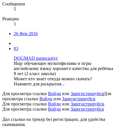
Сообщения
5
Реакции
1
26 Фев 2016
#3
DOGMAD написал(а):
Ищу обучающие мультифильмы и игры
английскому языку хорошего качества для ребёнка
8 лет (2 класс школы)
Может кто знает откуда можно скачать?
Нажмите для раскрытия...
Для просмотра ссылки
Войди
или
Зарегистрируйся
Для
просмотра ссылки
Войди
или
Зарегистрируйся
Для просмотра ссылки
Войди
или
Зарегистрируйся
.
Для просмотра ссылки
Войди
или
Зарегистрируйся
Дал ссылки на трекер без регистрации, для удобства
скачивания.