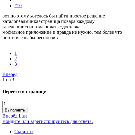
#10
вот по этому хотелось бы найти простое решение
каталог+админка+страница повара каждому
заведению+система оплаты+доставка
мобильное приложение и правда не нужно, тем более что
почти все шабы респонзив
1
2
3
Вперёд
1 из 3
Перейти к странице
Выполнить
Вперёд
Last
Войдите или зарегистрируйтесь для ответа.
Скрипты