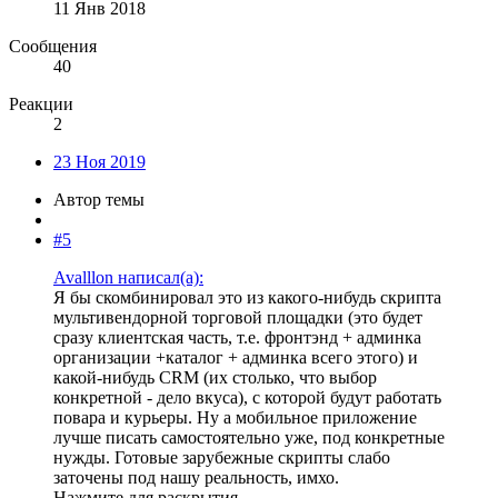
11 Янв 2018
Сообщения
40
Реакции
2
23 Ноя 2019
Автор темы
#5
Avalllon написал(а):
Я бы скомбинировал это из какого-нибудь скрипта
мультивендорной торговой площадки (это будет
сразу клиентская часть, т.е. фронтэнд + админка
организации +каталог + админка всего этого) и
какой-нибудь CRM (их столько, что выбор
конкретной - дело вкуса), с которой будут работать
повара и курьеры. Ну а мобильное приложение
лучше писать самостоятельно уже, под конкретные
нужды. Готовые зарубежные скрипты слабо
заточены под нашу реальность, имхо.
Нажмите для раскрытия...