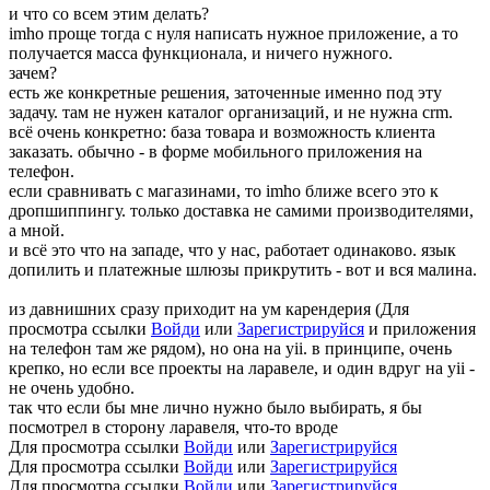
и что со всем этим делать?
imho проще тогда с нуля написать нужное приложение, а то
получается масса функционала, и ничего нужного.
зачем?
есть же конкретные решения, заточенные именно под эту
задачу. там не нужен каталог организаций, и не нужна crm.
всё очень конкретно: база товара и возможность клиента
заказать. обычно - в форме мобильного приложения на
телефон.
если сравнивать с магазинами, то imho ближе всего это к
дропшиппингу. только доставка не самими производителями,
а мной.
и всё это что на западе, что у нас, работает одинаково. язык
допилить и платежные шлюзы прикрутить - вот и вся малина.
из давнишних сразу приходит на ум карендерия (
Для
просмотра ссылки
Войди
или
Зарегистрируйся
и приложения
на телефон там же рядом), но она на yii. в принципе, очень
крепко, но если все проекты на ларавеле, и один вдруг на yii -
не очень удобно.
так что если бы мне лично нужно было выбирать, я бы
посмотрел в сторону ларавеля, что-то вроде
Для просмотра ссылки
Войди
или
Зарегистрируйся
Для просмотра ссылки
Войди
или
Зарегистрируйся
Для просмотра ссылки
Войди
или
Зарегистрируйся