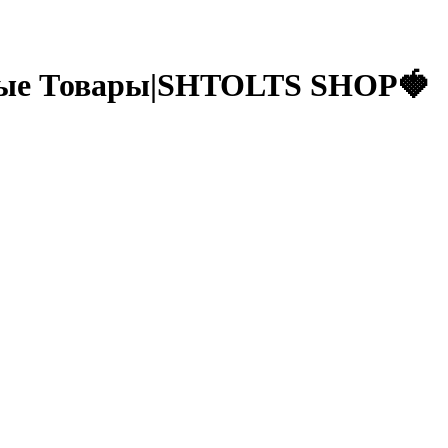
ные Товары|SHTOLTS SHOP🍓