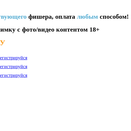
твующего
фишера, оплата
любым
способом!
жимку с фото/видео контентом 18+
КУ
регистрируйся
регистрируйся
регистрируйся