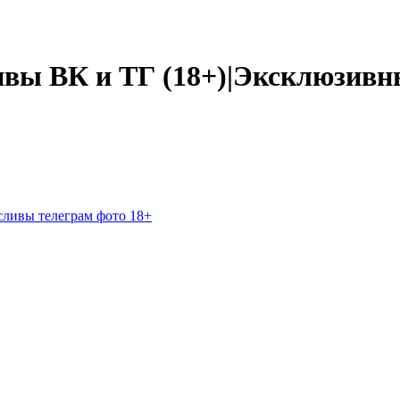
вы ВК и ТГ (18+)|Эксклюзив
сливы
телеграм
фото 18+