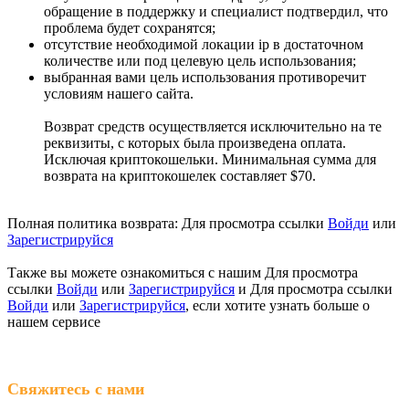
обращение в поддержку и специалист подтвердил, что
проблема будет сохранятся;
отсутствие необходимой локации ip в достаточном
количестве или под целевую цель использования;
выбранная вами цель использования противоречит
условиям нашего сайта.
Возврат средств осуществляется исключительно на те
реквизиты, с которых была произведена оплата.
Исключая криптокошельки. Минимальная сумма для
возврата на криптокошелек составляет $70.
Полная политика возврата:
Для просмотра ссылки
Войди
или
Зарегистрируйся
Также вы можете ознакомиться с нашим
Для просмотра
ссылки
Войди
или
Зарегистрируйся
и
Для просмотра ссылки
Войди
или
Зарегистрируйся
, если хотите узнать больше о
нашем сервисе
Свяжитесь с нами