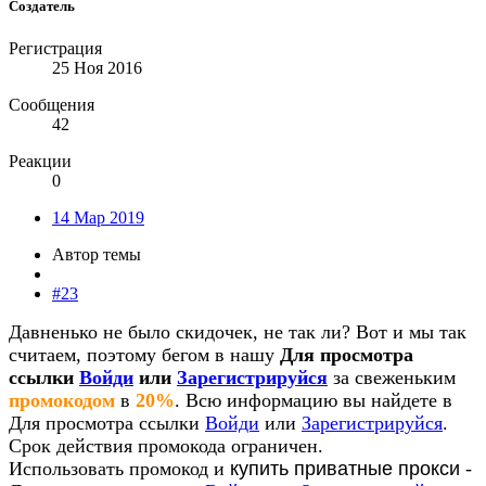
Создатель
Регистрация
25 Ноя 2016
Сообщения
42
Реакции
0
14 Мар 2019
Автор темы
#23
Давненько не было скидочек, не так ли? Вот и мы так
считаем, поэтому бегом в нашу
Для просмотра
ссылки
Войди
или
Зарегистрируйся
за свеженьким
промокодом
в
20%
. Всю информацию вы найдете в
Для просмотра ссылки
Войди
или
Зарегистрируйся
.
Срок действия промокода ограничен.
Использовать промокод и
купить приватные прокси
-