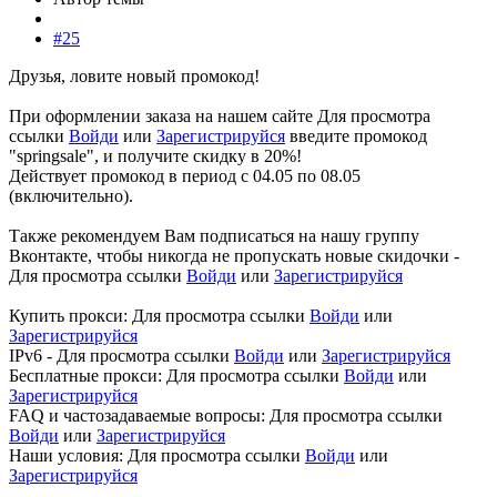
#25
Друзья, ловите новый промокод!
При оформлении заказа на нашем сайте
Для просмотра
ссылки
Войди
или
Зарегистрируйся
введите промокод
"springsale", и получите скидку в 20%!
Действует промокод в период с 04.05 по 08.05
(включительно).
Также рекомендуем Вам подписаться на нашу группу
Вконтакте, чтобы никогда не пропускать новые скидочки -
Для просмотра ссылки
Войди
или
Зарегистрируйся
Купить прокси:
Для просмотра ссылки
Войди
или
Зарегистрируйся
IPv6 -
Для просмотра ссылки
Войди
или
Зарегистрируйся
Бесплатные прокси:
Для просмотра ссылки
Войди
или
Зарегистрируйся
FAQ и частозадаваемые вопросы:
Для просмотра ссылки
Войди
или
Зарегистрируйся
Наши условия:
Для просмотра ссылки
Войди
или
Зарегистрируйся