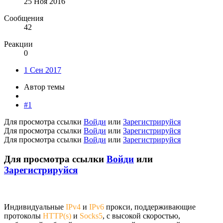
25 Ноя 2016
Сообщения
42
Реакции
0
1 Сен 2017
Автор темы
#1
Для просмотра ссылки
Войди
или
Зарегистрируйся
Для просмотра ссылки
Войди
или
Зарегистрируйся
Для просмотра ссылки
Войди
или
Зарегистрируйся
Для просмотра ссылки
Войди
или
Зарегистрируйся
Индивидуальные
IPv4
и
IPv6
прокси, поддерживающие
протоколы
HTTP(s)
и
Socks5
, с высокой скоростью,