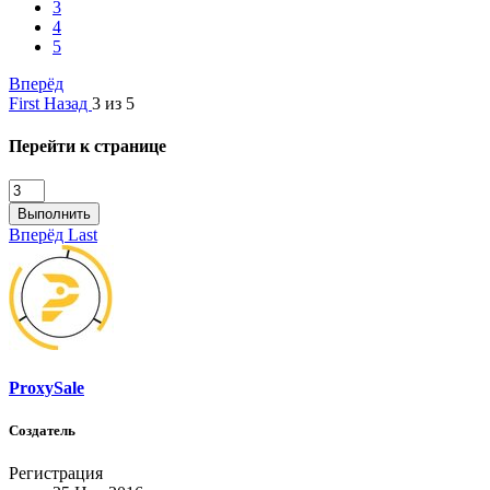
3
4
5
Вперёд
First
Назад
3 из 5
Перейти к странице
Выполнить
Вперёд
Last
ProxySale
Создатель
Регистрация