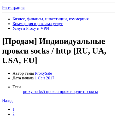
Регистрация
Бизнес, финансы, инвестиции, коммерция
Коммерция и реклама услуг
Услуги Proxy и VPN
[Продам]
Индивидуальные
прокси socks / http [RU, UA,
USA, EU]
Автор темы
ProxySale
Дата начала
1 Сен 2017
Теги
proxy
socks5
прокси
прокси купить
соксы
Назад
1
2