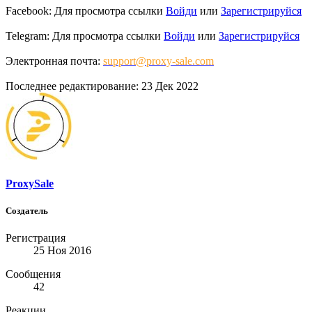
Facebook:
Для просмотра ссылки
Войди
или
Зарегистрируйся
Telegram:
Для просмотра ссылки
Войди
или
Зарегистрируйся
Электронная почта:
support@proxy-sale.com
Последнее редактирование:
23 Дек 2022
ProxySale
Создатель
Регистрация
25 Ноя 2016
Сообщения
42
Реакции