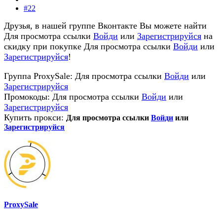
#22
Друзья, в нашей группе Вконтакте Вы можете найти
Для просмотра ссылки
Войди
или
Зарегистрируйся
на
скидку при покупке
Для просмотра ссылки
Войди
или
Зарегистрируйся
!
Группа ProxySale:
Для просмотра ссылки
Войди
или
Зарегистрируйся
Промокоды:
Для просмотра ссылки
Войди
или
Зарегистрируйся
Купить прокси:
Для просмотра ссылки
Войди
или
Зарегистрируйся
ProxySale